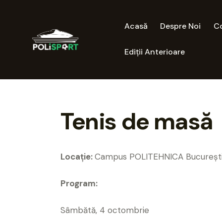
Acasă
Despre Noi
Co
Ediții Anterioare
Tenis de masă
Locație:
Campus POLITEHNICA București, 
Program:
Sâmbătă, 4 octombrie